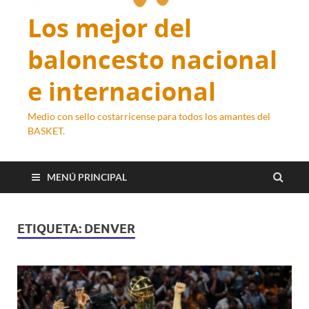
Los mejor del
baloncesto nacional
e internacional
Medio con sello costarricense para todos los amantes del
BASKET.
MENÚ PRINCIPAL
ETIQUETA:
DENVER