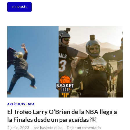
LEER MÁS
ARTÍCULOS
/
NBA
El Trofeo Larry O’Brien de la NBA llega a
la Finales desde un paracaídas ￼
2 junio, 2023
-
por
basketalotico
-
Dejar un comentario