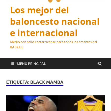
Los mejor del
baloncesto nacional
e internacional
Medio con sello costarricense para todos los amantes del
BASKET.
MENÚ PRINCIPAL
ETIQUETA:
BLACK MAMBA