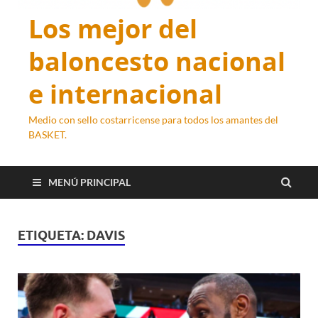
Los mejor del
baloncesto nacional
e internacional
Medio con sello costarricense para todos los amantes del
BASKET.
MENÚ PRINCIPAL
ETIQUETA:
DAVIS